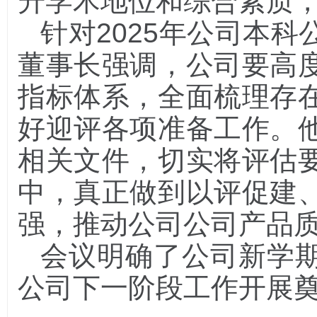
升学术地位和综合素质
针对2025年公司本
董事长强调，公司要高
指标体系，全面梳理存
好迎评各项准备工作。
相关文件，切实将评估
中，真正做到以评促建
强，推动公司公司产品
会议明确了公司新学
公司下一阶段工作开展