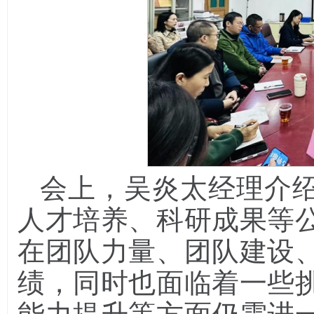
会上，吴炎太经理介
人才培养、科研成果等
在团队力量、团队建设
绩，同时也面临着一些