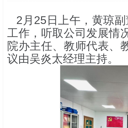
2月25日上午，黄琼副董
工作，听取公司发展情
院办主任、教师代表、
议由吴炎太经理主持。