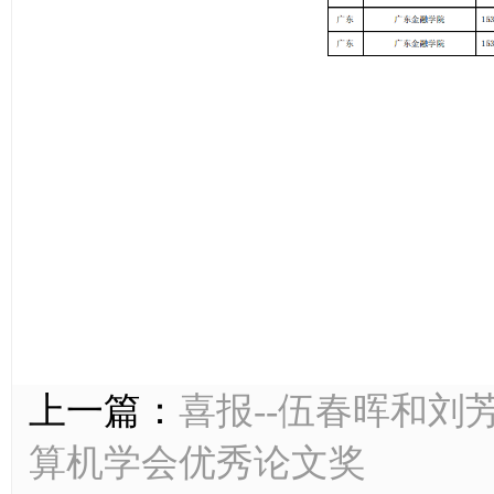
上一篇：
喜报--伍春晖和刘
算机学会优秀论文奖