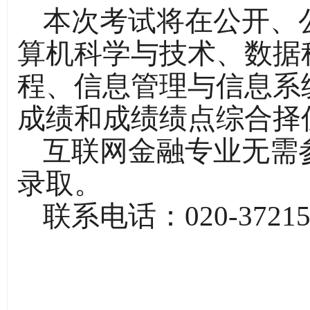
本次考试将在公开、
算机科学与技术、数据
程、信息管理与信息系
成绩和成绩绩点综合择
互联网金融专业无需
录取。
联系电话：020-372