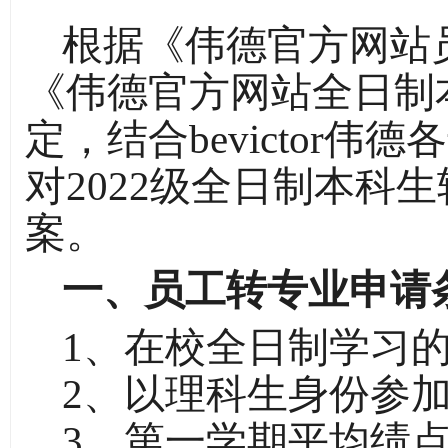
根据《伟德官方网站
《伟德官方网站全日制
定，结合bevictor
对2022级全日制本科
案。
一、员工转专业申请
1
、在校全日制学习
2
、以理科生身份参
3
、第一学期平均绩点