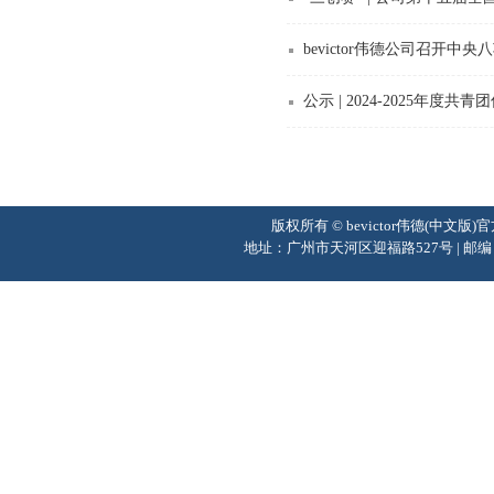
bevictor伟德公司召
公示 | 2024-2025年度
版权所有 © bevictor伟德(中文
地址：广州市天河区迎福路527号 | 邮编：510