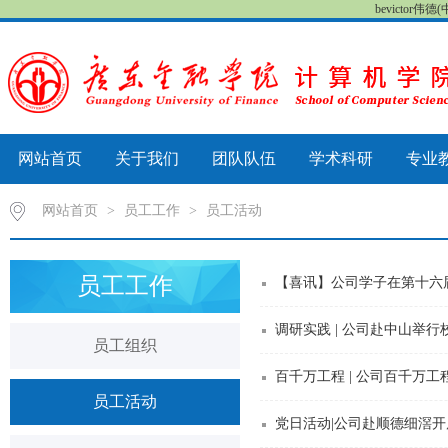
bevictor
网站首页
关于我们
团队队伍
学术科研
专业
网站首页
>
员工工作
>
员工活动
员工工作
【喜讯】公司学子在第十六
调研实践 | 公司赴中山举
员工组织
百千万工程 | 公司百千万
员工活动
党日活动|公司赴顺德细滘开